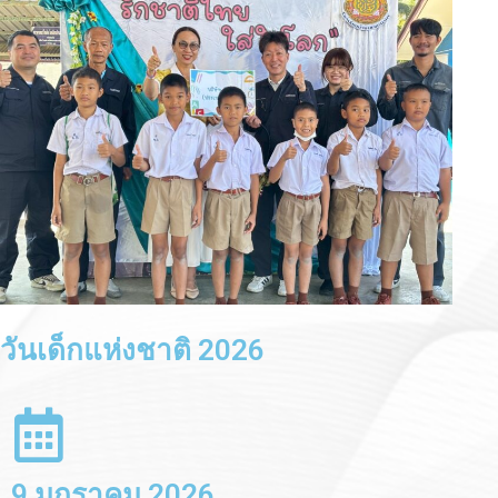
กิจกรรมท่องเที่ยวบริษัทประจำปี
ว
2568
(