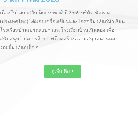
3-4 ตุลาคม 2568
3-4 ตุลาคม 2568 กิจกรรมท่องเที่ยวประจำปี 2568 ที่จังหวัด
ซั
จันทบุรี พนักงานทุกคนเอร็ดอร่อยกับอาหารพื้นเมือง และ
วั
สนุกสนานกับงานเลี้ยงยามค่ำคืน
แล
กิ
ดูเพิ่มเติม
พู
กิ
วั
กล
ช่
Sp
อั