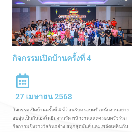
11 เมษายน 2568
กิจกรรมสืบสานประเพณีสงกรานต์ ประจำปี 2568 พนักงาน
าง
บริษัท ซัมเทคร่วมกิจกรรมสรงน้ำพระ รดน้ำขอพรผู้บริหาร
ม
ชาวญี่ปุ่นรวมถึงผู้จัดการชาวไทย และพนักงานได้ร่วม
บ